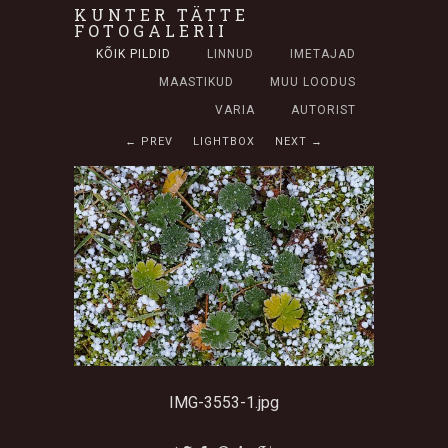
KUNTER TÄTTE
FOTOGALERII
KÕIK PILDID
LINNUD
IMETAJAD
MAASTIKUD
MUU LOODUS
VARIA
AUTORIST
← PREV
LIGHTBOX
NEXT →
IMG-3553-1.jpg