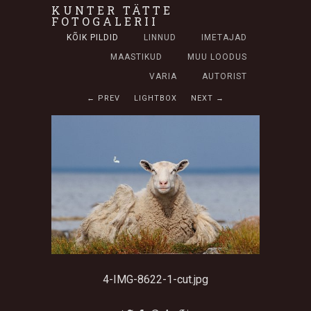
KUNTER TÄTTE
FOTOGALERII
KÕIK PILDID
LINNUD
IMETAJAD
MAASTIKUD
MUU LOODUS
VARIA
AUTORIST
← PREV
LIGHTBOX
NEXT →
4-IMG-8622-1-cut.jpg