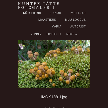
KUNTER TÄTTE
FOTOGALERII
KÕIK PILDID
LINNUD
IMETAJAD
MAASTIKUD
MUU LOODUS
VARIA
AUTORIST
← PREV
LIGHTBOX
NEXT →
IMG-9188-1.jpg